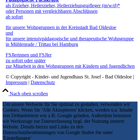
als Erzieher, Heilerzieher, Heilerziehungspfleger (m/w/d)*
oder Personen mit vergleichbaren Abschlüssen
ab sofort
für unsere Wohngruppen in der Kreisstadt Bad Oldesloe
und
für unsere intensivpädagogische und therapeutische Wohngruppe
in Mühlenrade / Trittau bei Hamburg
FSJlerinnen und FSJler
zu sofort oder später
zur Mitarbeit in den Wohngruppen mit Kindern und Jugendlichen
© Copyright - Kinder- und Jugendhaus St. Josef - Bad Oldesloe |
Impressum
|
Datenschutz
Nach oben scrollen
Um unsere Webseite für Sie optimal zu gestalten, verwenden wir
Cookies. Wenn Sie 'Alle Akzeptieren' klicken, werden u.a. Inhalte
von Drittanbietern wie z.B. Google geladen. Außerdem benutzen
wir Werkzeuge zur Datenerfassung bzgl. der Nutzung unserer
Website. Details hierzu und Links zu den
Datenschutzbestimmungen von Google finden Sie unter
'Einstellungen'