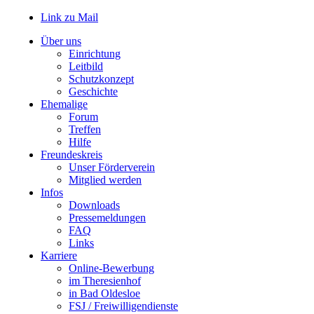
Link zu Mail
Über uns
Einrichtung
Leitbild
Schutzkonzept
Geschichte
Ehemalige
Forum
Treffen
Hilfe
Freundeskreis
Unser Förderverein
Mitglied werden
Infos
Downloads
Pressemeldungen
FAQ
Links
Karriere
Online-Bewerbung
im Theresienhof
in Bad Oldesloe
FSJ / Freiwilligendienste