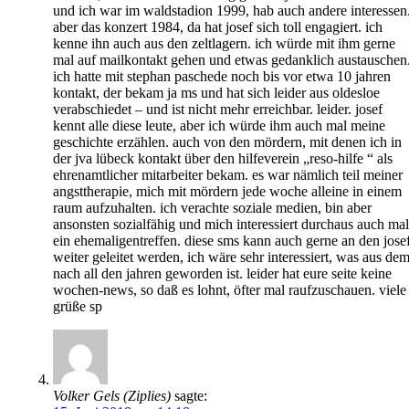
und ich war im waldstadion 1999, hab auch andere interessen
aber das konzert 1984, da hat josef sich toll engagiert. ich
kenne ihn auch aus den zeltlagern. ich würde mit ihm gerne
mal auf mailkontakt gehen und etwas gedanklich austauschen
ich hatte mit stephan paschede noch bis vor etwa 10 jahren
kontakt, der bekam ja ms und hat sich leider aus oldesloe
verabschiedet – und ist nicht mehr erreichbar. leider. josef
kennt alle diese leute, aber ich würde ihm auch mal meine
geschichte erzählen. auch von den mördern, mit denen ich in
der jva lübeck kontakt über den hilfeverein „reso-hilfe “ als
ehrenamtlicher mitarbeiter bekam. es war nämlich teil meiner
angsttherapie, mich mit mördern jede woche alleine in einem
raum aufzuhalten. ich verachte soziale medien, bin aber
ansonsten sozialfähig und mich interessiert durchaus auch mal
ein ehemaligentreffen. diese sms kann auch gerne an den jose
weiter geleitet werden, ich wäre sehr interessiert, was aus de
nach all den jahren geworden ist. leider hat eure seite keine
wochen-news, so daß es lohnt, öfter mal raufzuschauen. viele
grüße sp
Volker Gels (Ziplies)
sagte: