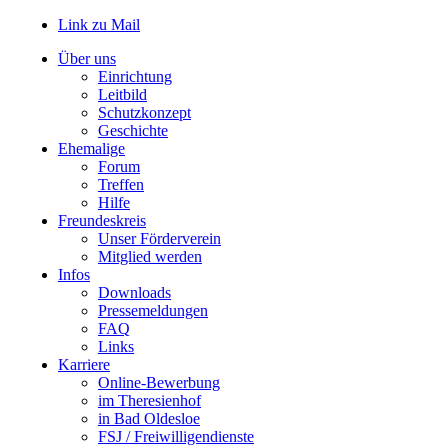
Link zu Mail
Über uns
Einrichtung
Leitbild
Schutzkonzept
Geschichte
Ehemalige
Forum
Treffen
Hilfe
Freundeskreis
Unser Förderverein
Mitglied werden
Infos
Downloads
Pressemeldungen
FAQ
Links
Karriere
Online-Bewerbung
im Theresienhof
in Bad Oldesloe
FSJ / Freiwilligendienste