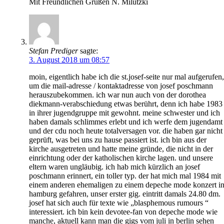
Mit Freundlichen Grüßen N. Milutzki
Stefan Prediger
sagte:
3. August 2018 um 08:57
moin, eigentlich habe ich die st.josef-seite nur mal aufgerufen,
um die mail-adresse / kontaktadresse von josef poschmann
herauszubekommen. ich war nun auch von der dorothea
diekmann-verabschiedung etwas berührt, denn ich habe 1983
in ihrer jugendgruppe mit gewohnt. meine schwester und ich
haben damals schlimmes erlebt und ich werfe dem jugendamt
und der cdu noch heute totalversagen vor. die haben gar nicht
geprüft, was bei uns zu hause passiert ist. ich bin aus der
kirche ausgetreten und hatte meine gründe, die nicht in der
einrichtung oder der katholischen kirche lagen. und unsere
eltern waren ungläubig. ich hab mich kürzlich an josef
poschmann erinnert, ein toller typ. der hat mich mal 1984 mit
einem anderen ehemaligen zu einem depeche mode konzert i
hamburg gefahren, unser erster gig. eintritt damals 24.80 dm.
josef hat sich auch für texte wie „blasphemous rumours “
interessiert. ich bin kein devotee-fan von depeche mode wie
manche, aktuell kann man die gigs vom juli in berlin sehen