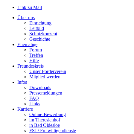
Link zu Mail
Über uns
Einrichtung
Leitbild
Schutzkonzept
Geschichte
Ehemalige
Forum
Treffen
Hilfe
Freundeskreis
Unser Förderverein
Mitglied werden
Infos
Downloads
Pressemeldungen
FAQ
Links
Karriere
Online-Bewerbung
im Theresienhof
in Bad Oldesloe
FSJ / Freiwilligendienste