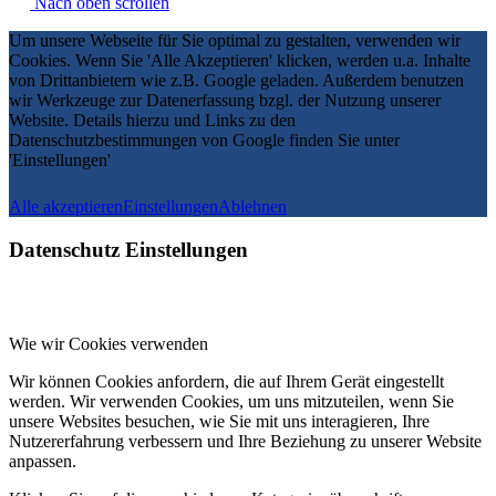
Nach oben scrollen
Um unsere Webseite für Sie optimal zu gestalten, verwenden wir
Cookies. Wenn Sie 'Alle Akzeptieren' klicken, werden u.a. Inhalte
von Drittanbietern wie z.B. Google geladen. Außerdem benutzen
wir Werkzeuge zur Datenerfassung bzgl. der Nutzung unserer
Website. Details hierzu und Links zu den
Datenschutzbestimmungen von Google finden Sie unter
'Einstellungen'
Alle akzeptieren
Einstellungen
Ablehnen
Datenschutz Einstellungen
Wie wir Cookies verwenden
Wir können Cookies anfordern, die auf Ihrem Gerät eingestellt
werden. Wir verwenden Cookies, um uns mitzuteilen, wenn Sie
unsere Websites besuchen, wie Sie mit uns interagieren, Ihre
Nutzererfahrung verbessern und Ihre Beziehung zu unserer Website
anpassen.