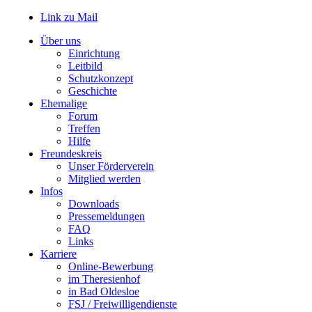
Link zu Mail
Über uns
Einrichtung
Leitbild
Schutzkonzept
Geschichte
Ehemalige
Forum
Treffen
Hilfe
Freundeskreis
Unser Förderverein
Mitglied werden
Infos
Downloads
Pressemeldungen
FAQ
Links
Karriere
Online-Bewerbung
im Theresienhof
in Bad Oldesloe
FSJ / Freiwilligendienste