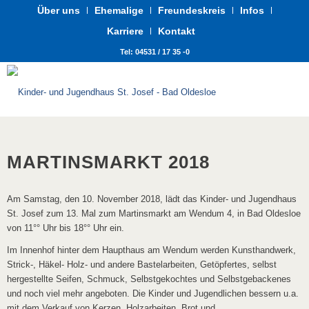
Über uns
Ehemalige
Freundeskreis
Infos
Karriere
Kontakt
Tel: 04531 / 17 35 -0
MARTINSMARKT 2018
Am Samstag, den 10. November 2018, lädt das Kinder- und Jugendhaus
St. Josef zum 13. Mal zum Martinsmarkt am Wendum 4, in Bad Oldesloe
von 11°° Uhr bis 18°° Uhr ein.
Im Innenhof hinter dem Haupthaus am Wendum werden Kunsthandwerk,
Strick-, Häkel- Holz- und andere Bastelarbeiten, Getöpfertes, selbst
hergestellte Seifen, Schmuck, Selbstgekochtes und Selbstgebackenes
und noch viel mehr angeboten. Die Kinder und Jugendlichen bessern u.a.
mit dem Verkauf von Kerzen, Holzarbeiten, Brot und