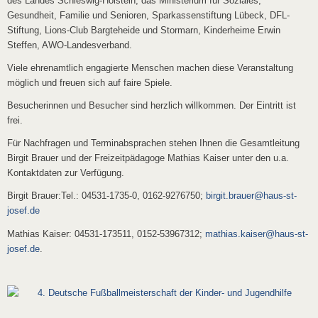
des Landes Schleswig-Holstein, das Ministerium für Soziales,
Gesundheit, Familie und Senioren, Sparkassenstiftung Lübeck, DFL-
Stiftung, Lions-Club Bargteheide und Stormarn, Kinderheime Erwin
Steffen, AWO-Landesverband.
Viele ehrenamtlich engagierte Menschen machen diese Veranstaltung
möglich und freuen sich auf faire Spiele.
Besucherinnen und Besucher sind herzlich willkommen. Der Eintritt ist
frei.
Für Nachfragen und Terminabsprachen stehen Ihnen die Gesamtleitung
Birgit Brauer und der Freizeitpädagoge Mathias Kaiser unter den u.a.
Kontaktdaten zur Verfügung.
Birgit Brauer:Tel.: 04531-1735-0, 0162-9276750;
birgit.brauer@haus-st-
josef.de
Mathias Kaiser: 04531-173511, 0152-53967312;
mathias.kaiser@haus-st-
josef.de
.