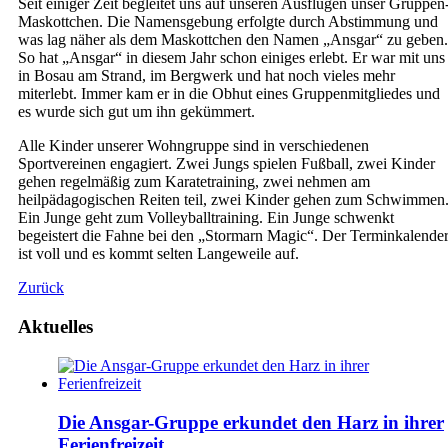
Seit einiger Zeit begleitet uns auf unseren Ausflügen unser Gruppen
Maskottchen. Die Namensgebung erfolgte durch Abstimmung und
was lag näher als dem Maskottchen den Namen „Ansgar“ zu geben.
So hat „Ansgar“ in diesem Jahr schon einiges erlebt. Er war mit uns
in Bosau am Strand, im Bergwerk und hat noch vieles mehr
miterlebt. Immer kam er in die Obhut eines Gruppenmitgliedes und
es wurde sich gut um ihn gekümmert.
Alle Kinder unserer Wohngruppe sind in verschiedenen
Sportvereinen engagiert. Zwei Jungs spielen Fußball, zwei Kinder
gehen regelmäßig zum Karatetraining, zwei nehmen am
heilpädagogischen Reiten teil, zwei Kinder gehen zum Schwimmen
Ein Junge geht zum Volleyballtraining. Ein Junge schwenkt
begeistert die Fahne bei den „Stormarn Magic“. Der Terminkalende
ist voll und es kommt selten Langeweile auf.
Zurück
Aktuelles
Die Ansgar-Gruppe erkundet den Harz in ihrer
Ferienfreizeit