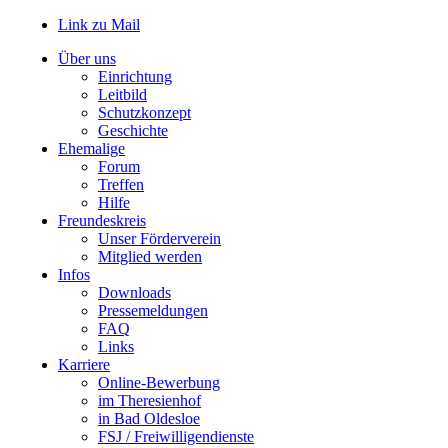
Link zu Mail
Über uns
Einrichtung
Leitbild
Schutzkonzept
Geschichte
Ehemalige
Forum
Treffen
Hilfe
Freundeskreis
Unser Förderverein
Mitglied werden
Infos
Downloads
Pressemeldungen
FAQ
Links
Karriere
Online-Bewerbung
im Theresienhof
in Bad Oldesloe
FSJ / Freiwilligendienste