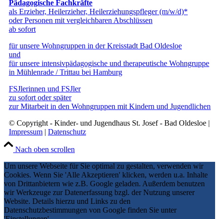
Pädagogische Fachkräfte
als Erzieher, Heilerzieher, Heilerziehungspfleger (m/w/d)*
oder Personen mit vergleichbaren Abschlüssen
ab sofort
für unsere Wohngruppen in der Kreisstadt Bad Oldesloe
und
für unsere intensivpädagogische und therapeutische Wohngruppe
in Mühlenrade / Trittau bei Hamburg
FSJlerinnen und FSJler
zu sofort oder später
zur Mitarbeit in den Wohngruppen mit Kindern und Jugendlichen
© Copyright - Kinder- und Jugendhaus St. Josef - Bad Oldesloe |
Impressum
|
Datenschutz
Nach oben scrollen
Um unsere Webseite für Sie optimal zu gestalten, verwenden wir
Cookies. Wenn Sie 'Alle Akzeptieren' klicken, werden u.a. Inhalte
von Drittanbietern wie z.B. Google geladen. Außerdem benutzen
wir Werkzeuge zur Datenerfassung bzgl. der Nutzung unserer
Website. Details hierzu und Links zu den
Datenschutzbestimmungen von Google finden Sie unter
'Einstellungen'