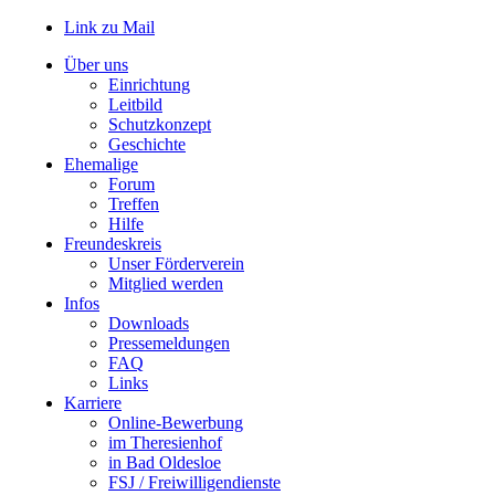
Link zu Mail
Über uns
Einrichtung
Leitbild
Schutzkonzept
Geschichte
Ehemalige
Forum
Treffen
Hilfe
Freundeskreis
Unser Förderverein
Mitglied werden
Infos
Downloads
Pressemeldungen
FAQ
Links
Karriere
Online-Bewerbung
im Theresienhof
in Bad Oldesloe
FSJ / Freiwilligendienste